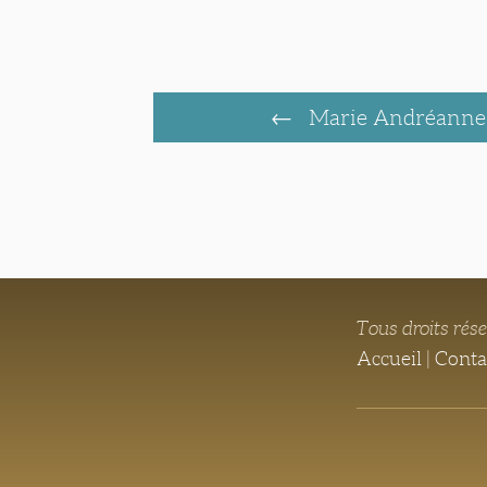
Marie Andréann
Tous droits rés
Accueil
|
Conta