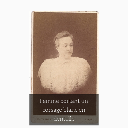
Femme portant un
corsage blanc en
dentelle