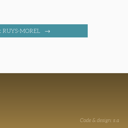
t RUYS-MOREL
Code & design: s.a