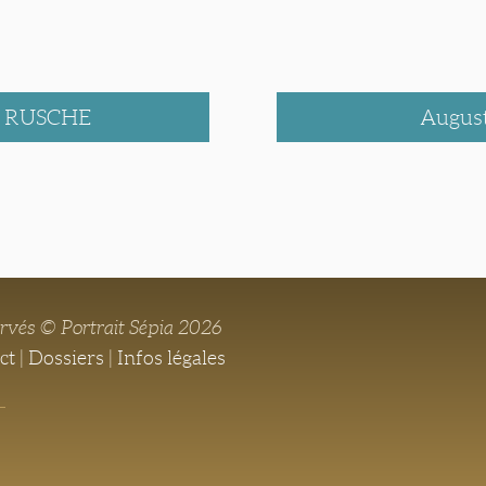
e RUSCHE
Augus
ervés © Portrait Sépia 2026
ct
|
Dossiers
|
Infos légales