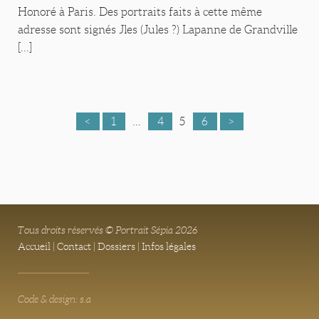
Honoré à Paris. Des portraits faits à cette même
adresse sont signés Jles (Jules ?) Lapanne de Grandville
[...]
<
1
...
4
5
6
>
Tous droits réservés © Portrait Sépia 2026
Accueil
|
Contact
|
Dossiers
|
Infos légales
Code & design: s.a