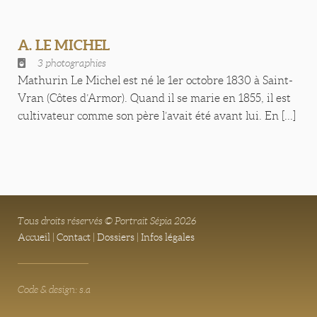
A. LE MICHEL
3 photographies
Mathurin Le Michel est né le 1er octobre 1830 à Saint-
Vran (Côtes d’Armor). Quand il se marie en 1855, il est
cultivateur comme son père l’avait été avant lui. En [...]
Tous droits réservés © Portrait Sépia 2026
Accueil
|
Contact
|
Dossiers
|
Infos légales
Code & design: s.a