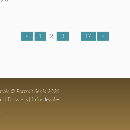
<
1
2
3
...
17
>
ervés © Portrait Sépia 2026
ct
|
Dossiers
|
Infos légales