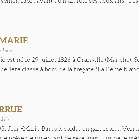
sellier, mort avant qu’il ait fêté ses deux ans. C’e
 MARIE
phies
e est né le 29 juillet 1826 à Granville (Manche). S
 de 1ère classe à bord de la frégate "La Reine blanc
ARRUE
phie
3, Jean-Marie Barrué, soldat en garnison à Verno
rie présenté un enfant de sexe masculin né le mêm