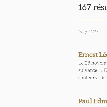
167 rés
Page 2/17
Ernest L
Le 28 novembr
suivante : « 
couleurs. De 
Paul Ed