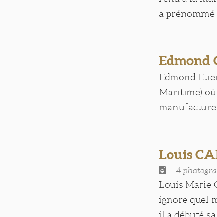
a prénommé [.
Edmond
Edmond Etien
Maritime) où
manufacture de
Louis C
4 photogra
Louis Marie 
ignore quel m
il a débuté sa [