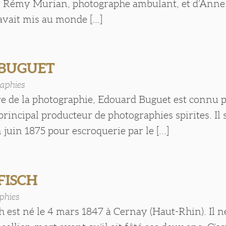
ean Rémy Murian, photographe ambulant, et d’Anne
vait mis au monde [...]
 BUGUET
aphies
re de la photographie, Edouard Buguet est connu p
principal producteur de photographies spirites. Il 
uin 1875 pour escroquerie par le [...]
FISCH
phies
 est né le 4 mars 1847 à Cernay (Haut-Rhin). Il n