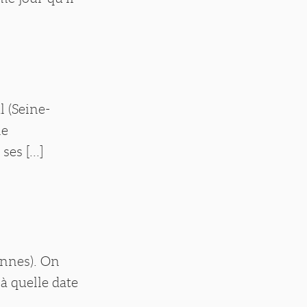
 (Seine-
ne
es [...]
ennes). On
à quelle date