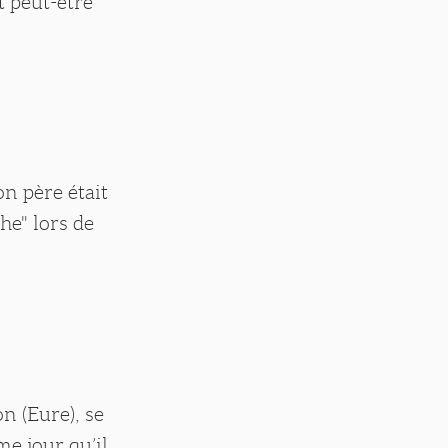
st peut-être
on père était
he" lors de
n (Eure), se
e jour qu’il