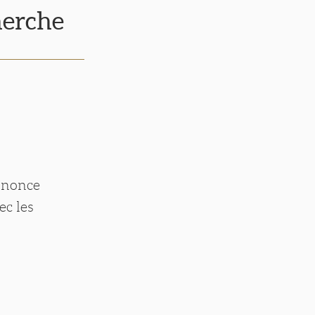
herche
annonce
ec les