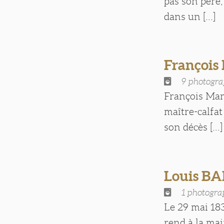
pas son père, 
dans un [...]
François
9 photogra
François Mari
maître-calfat
son décès [...]
Louis B
1 photogra
Le 29 mai 183
rend à la mai