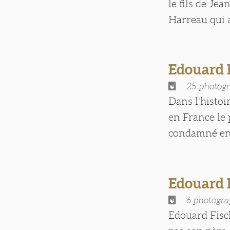
le fils de J
Harreau qui a
Edouard
25 photogr
Dans l'histoi
en France le 
condamné en j
Edouard 
6 photogra
Edouard Fisch