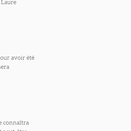
 Laure
our avoir été
sera
e connaîtra