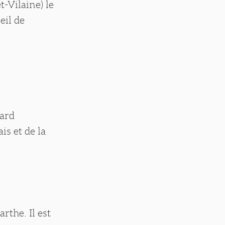
t-Vilaine) le
eil de
vard
is et de la
rthe. Il est