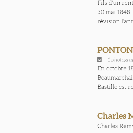
Fils d'un ren
30 mai 1848. 
révision l'ann
PONTON
1 photogra
En octobre 1
Beaumarchais 
Bastille est r
Charles
Charles Rémy 