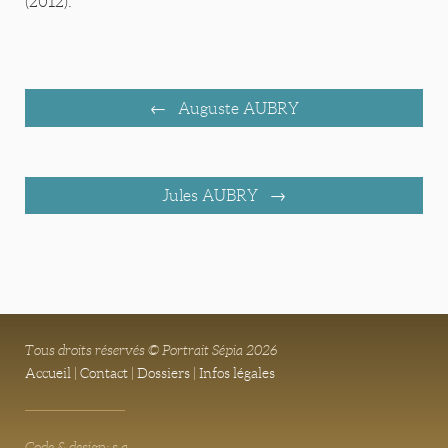
(2012).
Auguste AUBRY
Jules AUBRY
Tous droits réservés © Portrait Sépia 2026
Accueil
|
Contact
|
Dossiers
|
Infos légales
Code & design: s.a