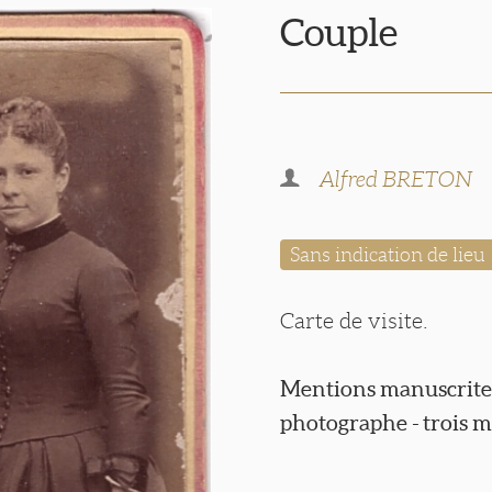
Couple
Alfred BRETON
Sans indication de lieu
Carte de visite.
Mentions manuscrites 
photographe - trois mé