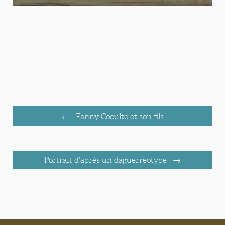
Fanny Coeulte et son fils
Portrait d'après un daguerréotype