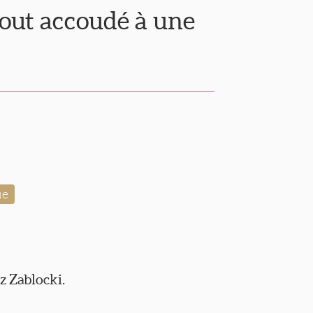
ut accoudé à une
ue
z Zablocki.