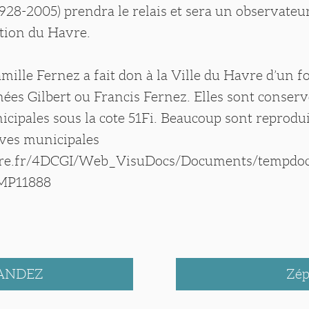
(1928-2005) prendra le relais et sera un observateur
ction du Havre.
amille Fernez a fait don à la Ville du Havre d’un 
ées Gilbert ou Francis Fernez. Elles sont conser
cipales sous la cote 51Fi. Beaucoup sont reprodui
ives municipales
vre.fr/4DCGI/Web_VisuDocs/Documents/tempdo
UMP11888
NANDEZ
Zé