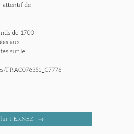
 attentif de
fonds de 1700
vées aux
tes sur le
cs/FRAC076351_C7776-
phir FERNEZ