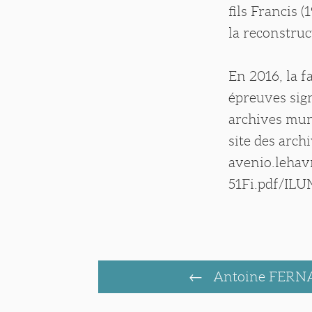
fils Francis 
la reconstru
En 2016, la f
épreuves sign
archives muni
site des arch
avenio.leha
51Fi.pdf/IL
Antoine FER