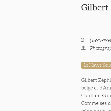
Gilber
(1895-199
Photograp
Le Havre Sei
Gilbert Zéphi
belge et d’An
Conflans-Sain
Comme ses deu
péniche de se