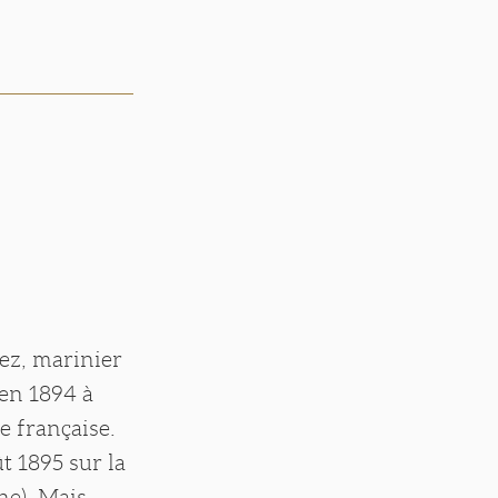
nez, marinier
 en 1894 à
e française.
t 1895 sur la
ne). Mais