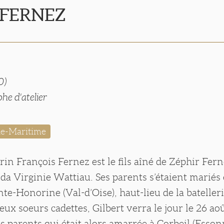
t FERNEZ
0)
he d'atelier
ne-Maritime
rin François Fernez est le fils aîné de Zéphir Fer
ida Virginie Wattiau. Ses parents s’étaient mariés
te-Honorine (Val-d’Oise), haut-lieu de la batelleri
x soeurs cadettes, Gilbert verra le jour le 26 aoû
s parents qui était alors amarrée à Corbeil (Esson