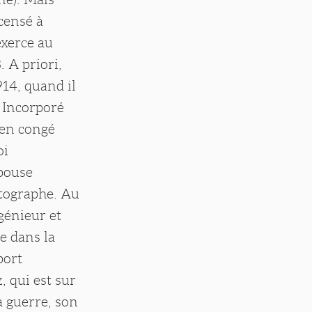
ecensé à
exerce au
 A priori,
914, quand il
. Incorporé
 en congé
oi
épouse
otographe. Au
génieur et
se dans la
port
 qui est sur
la guerre, son