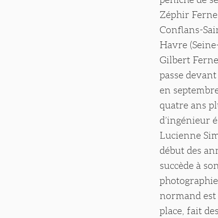
Zéphir Fernez 
Conflans-Sain
Havre (Seine
Gilbert Ferne
passe devant 
en septembre 
quatre ans pl
d’ingénieur é
Lucienne Sim
début des an
succède à son 
photographie 
normand est b
place, fait d