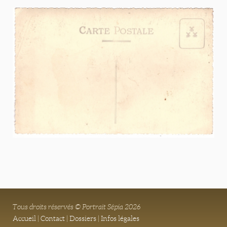
Tous droits réservés © Portrait Sépia 2026
Accueil
|
Contact
|
Dossiers
|
Infos légales