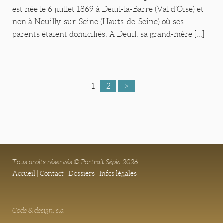
est née le 6 juillet 1869 à Deuil-la-Barre (Val d’Oise) et
non à Neuilly-sur-Seine (Hauts-de-Seine) où ses
parents étaient domiciliés. A Deuil, sa grand-mère [...]
1
2
>
Tous droits réservés © Portrait Sépia 2026
Accueil
|
Contact
|
Dossiers
|
Infos légales
Code & design: s.a